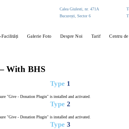
Calea Giulesti, nr. 471A
T
București, Sector 6
T
-Facilități
Galerie Foto
Despre Noi
Tarif
Centru de 
 – With BHS
Type
1
ure "Give - Donation Plugin" is installed and activated.
Type
2
ure "Give - Donation Plugin" is installed and activated.
Type
3