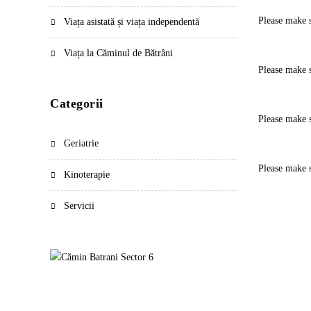
Please make s
Viața asistată și viața independentă
Viața la Căminul de Bătrâni
Please make s
Categorii
Please make s
Geriatrie
Please make s
Kinoterapie
Servicii