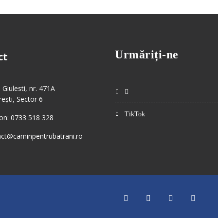
Urmăriți-ne
ct
 Giulesti, nr. 471A
ești, Sector 6
TikTok
on: 0733 518 328
act@caminpentrubatrani.ro