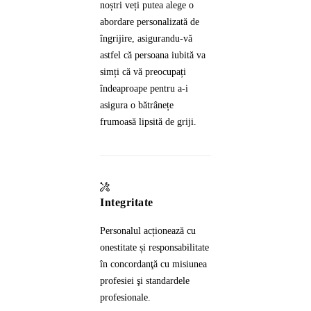
noștri veți putea alege o
abordare personalizată de
îngrijire, asigurandu-vă
astfel că persoana iubită va
simți că vă preocupați
îndeaproape pentru a-i
asigura o bătrânețe
frumoasă lipsită de griji.
Integritate
Personalul acționează cu
onestitate și responsabilitate
în concordanţă cu misiunea
profesiei şi standardele
profesionale.