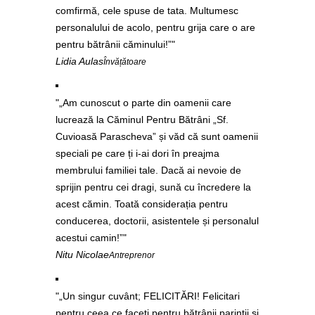
comfirmă, cele spuse de tata. Multumesc
personalului de acolo, pentru grija care o are
pentru bătrânii căminului!”
Lidia Aulas
Învățătoare
„Am cunoscut o parte din oamenii care
lucrează la Căminul Pentru Bătrâni „Sf.
Cuvioasă Parascheva” și văd că sunt oamenii
speciali pe care ți i-ai dori în preajma
membrului familiei tale. Dacă ai nevoie de
sprijin pentru cei dragi, sună cu încredere la
acest cămin. Toată considerația pentru
conducerea, doctorii, asistentele și personalul
acestui camin!”
Nitu Nicolae
Antreprenor
„Un singur cuvânt; FELICITĂRI! Felicitari
pentru ceea ce faceti pentru bătrânii parinții și