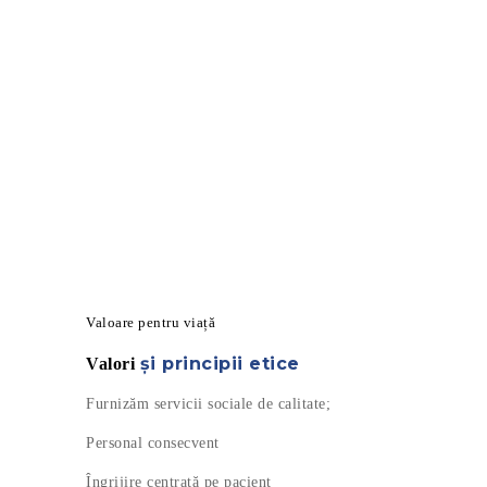
Valoare pentru viață
și principii etice
Valori
Furnizăm servicii sociale de calitate;
Personal consecvent
Îngrijire centrată pe pacient