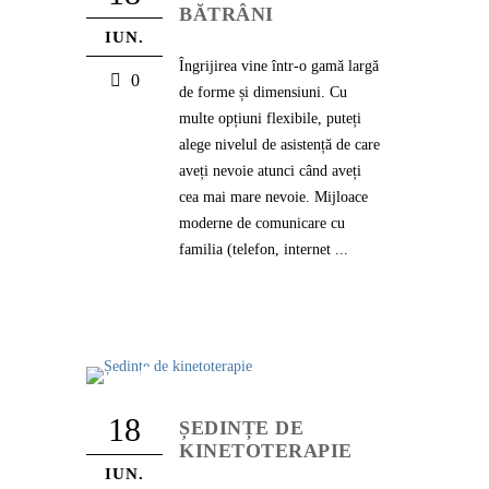
BĂTRÂNI
IUN.
Îngrijirea vine într-o gamă largă
0
de forme și dimensiuni. Cu
multe opțiuni flexibile, puteți
alege nivelul de asistență de care
aveți nevoie atunci când aveți
cea mai mare nevoie. Mijloace
moderne de comunicare cu
familia (telefon, internet ...
18
ȘEDINȚE DE
KINETOTERAPIE
IUN.