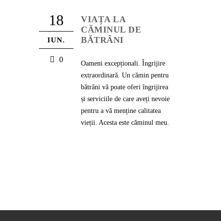
18
VIAȚA LA
CĂMINUL DE
BĂTRÂNI
IUN.
0
Oameni excepționali. Îngrijire
extraordinară. Un cămin pentru
bătrâni vă poate oferi îngrijirea
și serviciile de care aveți nevoie
pentru a vă menține calitatea
vieții. Acesta este căminul meu.