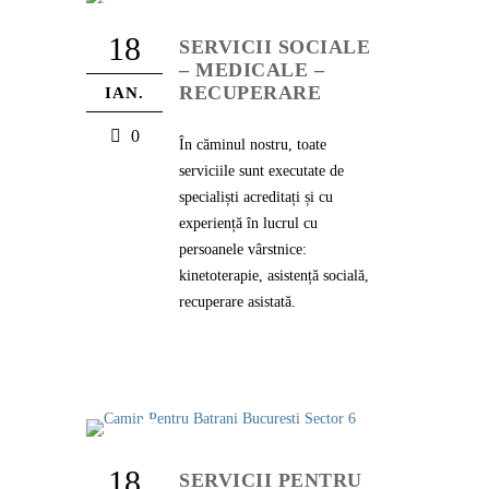
18
SERVICII SOCIALE
– MEDICALE –
RECUPERARE
IAN.
0
În căminul nostru, toate
serviciile sunt executate de
specialiști acreditați și cu
experiență în lucrul cu
persoanele vârstnice:
kinetoterapie, asistență socială,
recuperare asistată.
18
SERVICII PENTRU