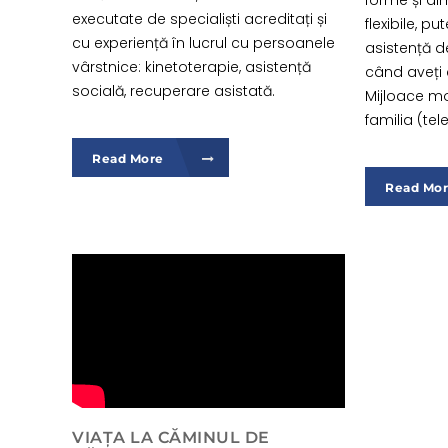
forme și di
executate de specialiști acreditați și
flexibile, pu
cu experiență în lucrul cu persoanele
asistență d
vârstnice: kinetoterapie, asistență
când aveți
socială, recuperare asistată.
Mijloace m
familia (tele
Read More
Read Mo
VIAȚA LA CĂMINUL DE