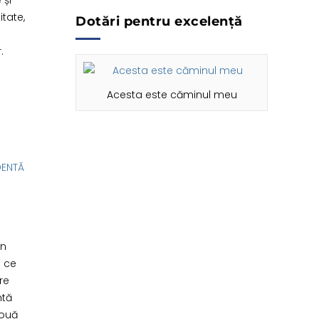
 și
itate,
Dotări pentru excelență
.
Acesta este căminul meu
un
e ce
re
ntă
două