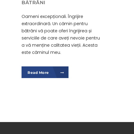
BĂTRÂNI
Oameni excepționali. Îngrijire
extraordinară. Un cămin pentru
bătrâni vă poate oferi îngrijirea și
serviciile de care aveți nevoie pentru
a vă menține calitatea vieții. Acesta
este căminul meu.
Read More