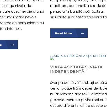
mensiuni. Cu multe opțiuni
terapie ocupațională , fizioterapie
teți alege nivelul de
reabilitare, personalizate și de cal
e care aveți nevoie atunci
pentru a îmbunătăți sănătatea,
 cea mai mare nevoie.
siguranța și bunăstarea seniorilor
oderne de comunicare cu
fon, internet ...
Read More
re
VIAȚA ASISTATĂ ȘI VIAȚA
INDEPENDENTĂ
S-ar putea să vă întrebați dacă 
senior poate trăi independent, d
nu ar rămâne acasă? E o întreba
grozavă. Pentru o privire mai ate
asupra diferenței dintre aceste 