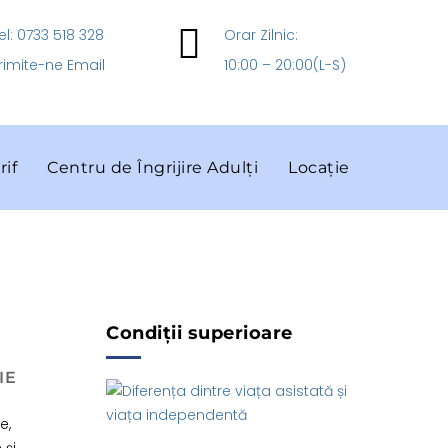
el: 0733 518 328
Orar Zilnic:
rimite-ne Email
10:00 – 20:00(L-S)
rif
Centru de Îngrijire Adulți
Locație
Condiții superioare
IE
e,