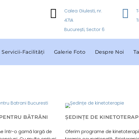
Calea Giulesti, nr.
T
471A
T
București, Sector 6
Servicii-Facilități
Galerie Foto
Despre Noi
Ta
 PENTRU BĂTRÂNI
ȘEDINȚE DE KINETOTERAP
vine într-o gamă largă de
Oferim programe de kinetoterapi