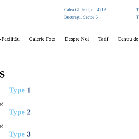
Calea Giulesti, nr. 471A
T
București, Sector 6
T
-Facilități
Galerie Foto
Despre Noi
Tarif
Centru de 
HS
Type
1
ed.
Type
2
ed.
Type
3