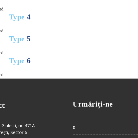
ed.
Type
4
ed.
Type
5
ed.
Type
6
ed.
Urmăriți-ne
ct
 Giulesti, nr. 471A
ești, Sector 6