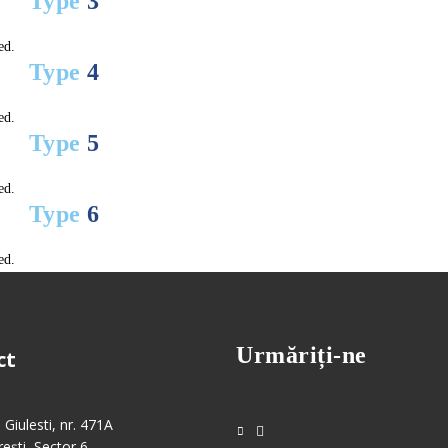
Type
3
ed.
Type
4
ed.
Type
5
ed.
Type
6
ed.
Urmăriți-ne
ct
 Giulesti, nr. 471A
ești, Sector 6