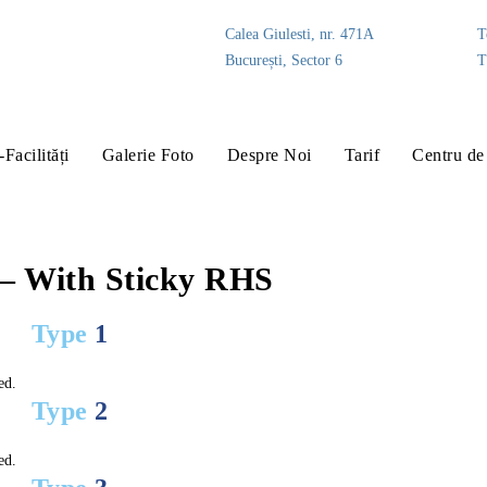
Calea Giulesti, nr. 471A
T
București, Sector 6
T
-Facilități
Galerie Foto
Despre Noi
Tarif
Centru de 
 – With Sticky RHS
Type
1
ed.
Type
2
ed.